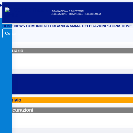
REGIONALE
BOLOGNA
FERRARA
FORLÌ
MODENA
PARMA
PIACENZA
RAV
LEGA NAZIONALE DILETTANTI
DELEGAZIONE PROVINCIALE REGGIO EMILIA
HOME
NEWS
COMUNICATI
ORGANIGRAMMA
DELEGAZIONI
STORIA
DOVE 
Annuario
Archivio
Assicurazioni