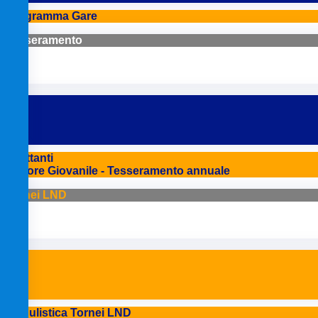
Programma Gare
Tesseramento
Dilettanti
Settore Giovanile - Tesseramento annuale
Tornei LND
Modulistica Tornei LND