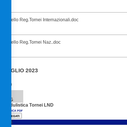
Modello Reg.Tornei Internazionali.doc
Modello Reg.Tornei Naz..doc
LUGLIO 2023
1
LUG
Modulistica Tornei LND
SCARICA PDF
ALLEGATI
LINK