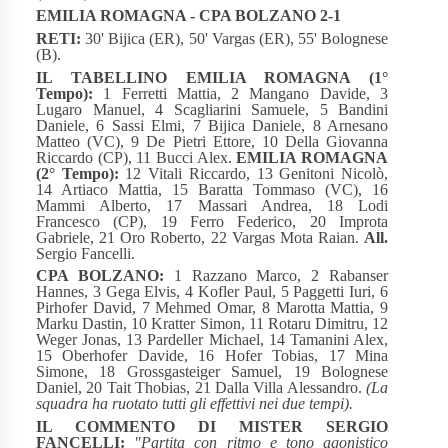
EMILIA ROMAGNA - CPA BOLZANO 2-1
RETI:
30' Bijica (ER), 50' Vargas (ER), 55' Bolognese
(B).
IL TABELLINO
EMILIA ROMAGNA (1°
Tempo):
1 Ferretti Mattia, 2 Mangano Davide, 3
Lugaro Manuel, 4 Scagliarini Samuele, 5 Bandini
Daniele, 6 Sassi Elmi, 7 Bijica Daniele, 8 Arnesano
Matteo (VC), 9 De Pietri Ettore, 10 Della Giovanna
Riccardo (CP), 11 Bucci Alex.
EMILIA ROMAGNA
(2° Tempo):
12 Vitali Riccardo, 13 Genitoni Nicolò,
14 Artiaco Mattia, 15 Baratta Tommaso (VC), 16
Mammi Alberto, 17 Massari Andrea, 18 Lodi
Francesco (CP), 19 Ferro Federico, 20 Improta
Gabriele, 21 Oro Roberto, 22 Vargas Mota Raian.
All.
Sergio Fancelli.
CPA BOLZANO:
1 Razzano Marco, 2 Rabanser
Hannes, 3 Gega Elvis, 4 Kofler Paul, 5 Paggetti Iuri, 6
Pirhofer David, 7 Mehmed Omar, 8 Marotta Mattia, 9
Marku Dastin, 10 Kratter Simon, 11 Rotaru Dimitru, 12
Weger Jonas, 13 Pardeller Michael, 14 Tamanini Alex,
15 Oberhofer Davide, 16 Hofer Tobias, 17 Mina
Simone, 18 Grossgasteiger Samuel, 19 Bolognese
Daniel, 20 Tait Thobias, 21 Dalla Villa Alessandro.
(La
squadra ha ruotato tutti gli effettivi nei due tempi).
IL COMMENTO DI MISTER SERGIO
FANCELLI:
"Partita con ritmo e tono agonistico