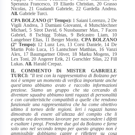
Speranza Francesco, 19 Eliardo Christian, 20 Grasso
Nicolas, 21 Gualandi Gabriele, 22 Gardella Andrea.
All.
Gabriele Turci.
CPA BOLZANO (1° Tempo):
1 Saiani Lorenzo, 2 De
Vigili Andrea, 3 Damiani Giovanni, 4 Mutschlechner
Michael, 5 Sirot David, 6 Nussbaumer Max, 7 Facen
Gabriel, 8 Tschigg Tobias, 9 Belcastro Liam, 10
Langebner Elias, 11 Berger Moritz.
CPA BOLZANO
(2° Tempo):
12 Lunz Leo, 13 Corsi Daniele, 14 De
Martin Polo Luca, 15 Lantschner Matthias, 16 Vanzi
Alex, 17 Baumgartner Oliver, 18 Marku Mogens, 19
Lex Toni, 20 Angerer Erik, 21 Gurschler Silas, 22 Fill
Lukas.
All.
Harald Crepaz.
IL COMMENTO Di MISTER GABRIELE
TURCI:
"Il test con la rappresentativa di Bolzano per
noi è sempre un momento di verifica importante anche
quest’anno abbiamo avuto e raccolto informazioni
preziose. Siamo un gruppo che sta cercando di
diventare squadra abbiamo tanti ragazzi di personalità
e con caratteristiche compatibili a quelle che rendono
funzionale una rappresentativa che ha come obiettivo
ultimo il torneo delle regioni.
Ieri i ragazzi hanno
dimostrato di essere all’altezza del compito che li
aspetta ora dovremmo lavorare per nascondere i difetti
e esaltare i pregi. Prendere due gol da Bolzano e farne
solo uno nel secondo tempo per questo gruppo non è
ammissibile dobbiamo capire e riflettere su cosa