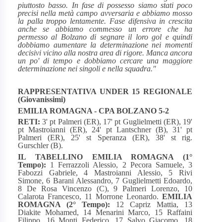
piuttosto basso. In fase di possesso siamo stati poco
precisi nella metà campo avversaria e abbiamo mosso
la palla troppo lentamente. Fase difensiva in crescita
anche se abbiamo commesso un errore che ha
permesso al Bolzano di segnare il loro gol e quindi
dobbiamo aumentare la determinazione nei momenti
decisivi vicino alla nostra area di rigore. Manca ancora
un po' di tempo e dobbiamo cercare una maggiore
determinazione nei singoli e nella squadra."
RAPPRESENTATIVA UNDER 15 REGIONALE
(Giovanissimi)
EMILIA ROMAGNA - CPA BOLZANO 5-2
RETI:
3' pt Palmeri (ER), 17' pt Guglielmetti (ER), 19'
pt Mastroianni (ER), 24' pt Lantschner (B), 31' pt
Palmeri (ER), 25' st Speranza (ER), 38' st rig.
Gurschler (B).
IL TABELLINO
EMILIA ROMAGNA (1°
Tempo):
1 Ferrazzoli Alessio, 2 Pecora Samuele, 3
Fabozzi Gabriele, 4 Mastroianni Alessio, 5 Rivi
Simone, 6 Barani Alessandro, 7 Guglielmetti Edoardo,
8 De Rosa Vincenzo (C), 9 Palmeri Lorenzo, 10
Calarota Francesco, 11 Morrone Leonardo.
EMILIA
ROMAGNA (2° Tempo):
12 Capriz Mattia, 13
Diakite Mohamed, 14 Menarini Marco, 15 Raffaini
Filippo, 16 Monti Federico, 17 Salvo Giacomo, 18