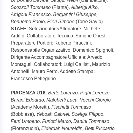
Di Donato Davide, Skuqui Nebil
(Gambettola),
Scozzoli Tommaso
(Pianta),
Alberigi Aiko,
Arrigoni Francesco, Bergantini Giuseppe,
Bonuomo Paolo, Pieri Simone
(Torre Savio)
STAFF:
Selezionatore/Allenatore: Michele
Ardillo. Collaboratore Tecnico: Simone Onesti.
Preparatore Portieri: Roberto Piraccini.
Responsabile Organizzativo: Domenico Spignoli.
Dirigente Accompagnatore Ufficiale: Arvedo
Montaguti. Collaboratori: Luigi Callisti, Maurizio
Antonelli, Mauro Ferro. Addetto Stampa:
Francesco Pellegrino
PIACENZA U16:
Berte Lorenzo, Pighi Lorenzo,
Barani Edoardo, Maloberti Luca, Vecchi Giorgio
(Academy Moretti),
Fischetti Tommaso
(Bobbiese),
Yeboah Gabriel, Szeliga Filippo,
Ferri Umberto, Furlotti Marco, Danini Tommaso
(Fiorenzuola),
Elderdah Noureldin, Betti Riccardo