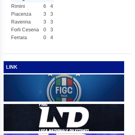
Rimini
6
4
Piacenza
3
3
Ravenna
3
3
Forli Cesena
0
3
Ferrara
0
4
LINK