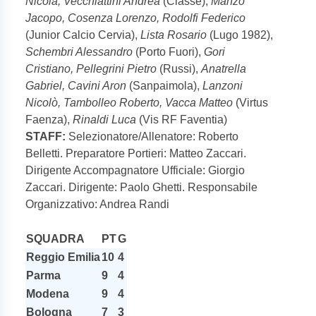
Nicola, Vecchiattini Andrea
(Classe),
Manzo
Jacopo, Cosenza Lorenzo, Rodolfi Federico
(Junior Calcio Cervia),
Lista Rosario
(Lugo 1982),
Schembri Alessandro
(Porto Fuori),
Gori
Cristiano, Pellegrini Pietro
(Russi),
Anatrella
Gabriel, Cavini Aron
(Sanpaimola),
Lanzoni
Nicolò, Tambolleo Roberto, Vacca Matteo
(Virtus
Faenza),
Rinaldi Luca
(Vis RF Faventia)
STAFF:
Selezionatore/Allenatore: Roberto
Belletti. Preparatore Portieri: Matteo Zaccari.
Dirigente Accompagnatore Ufficiale: Giorgio
Zaccari. Dirigente: Paolo Ghetti. Responsabile
Organizzativo: Andrea Randi
SQUADRA
PT
G
Reggio Emilia
10
4
Parma
9
4
Modena
9
4
Bologna
7
3