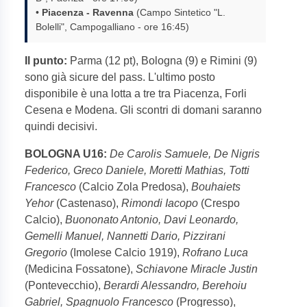
•
Piacenza - Ravenna
(Campo Sintetico "L.
Bolelli", Campogalliano - ore 16:45)
Il punto:
Parma (12 pt), Bologna (9) e Rimini (9)
sono già sicure del pass. L'ultimo posto
disponibile è una lotta a tre tra Piacenza, Forli
Cesena e Modena. Gli scontri di domani saranno
quindi decisivi.
BOLOGNA U16:
De Carolis Samuele, De Nigris
Federico, Greco Daniele, Moretti Mathias, Totti
Francesco
(Calcio Zola Predosa),
Bouhaiets
Yehor
(Castenaso),
Rimondi Iacopo
(Crespo
Calcio),
Buononato Antonio, Davi Leonardo,
Gemelli Manuel, Nannetti Dario, Pizzirani
Gregorio
(Imolese Calcio 1919),
Rofrano Luca
(Medicina Fossatone),
Schiavone Miracle Justin
(Pontevecchio),
Berardi Alessandro, Berehoiu
Gabriel, Spagnuolo Francesco
(Progresso),