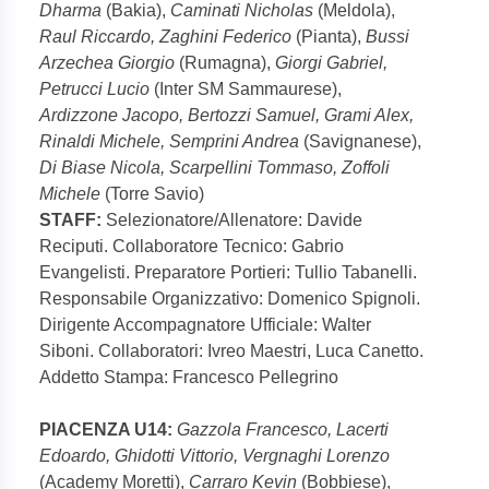
Dharma
(Bakia),
Caminati Nicholas
(Meldola),
Raul Riccardo, Zaghini Federico
(Pianta),
Bussi
Arzechea Giorgio
(Rumagna),
Giorgi Gabriel,
Petrucci Lucio
(Inter SM Sammaurese),
Ardizzone Jacopo, Bertozzi Samuel, Grami Alex,
Rinaldi Michele, Semprini Andrea
(Savignanese),
Di Biase Nicola, Scarpellini Tommaso, Zoffoli
Michele
(Torre Savio)
STAFF:
Selezionatore/Allenatore: Davide
Reciputi. Collaboratore Tecnico: Gabrio
Evangelisti. Preparatore Portieri: Tullio Tabanelli.
Responsabile Organizzativo: Domenico Spignoli.
Dirigente Accompagnatore Ufficiale: Walter
Siboni. Collaboratori: Ivreo Maestri, Luca Canetto.
Addetto Stampa: Francesco Pellegrino
PIACENZA U14:
Gazzola Francesco, Lacerti
Edoardo, Ghidotti Vittorio, Vergnaghi Lorenzo
(Academy Moretti),
Carraro Kevin
(Bobbiese),