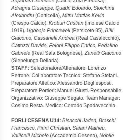
Saponara Samuele
(Calcio Zola Predosa),
Adragna Giuseppe, Quadri Edoardo, Stoichina
Alexandru
(Corticella),
Mitru Mattias Kevin
(Crespo Calcio),
Kroburi Cristian
(Imolese Calcio
1919),
Ugboaja Princewell
(Persiceto 85),
Billi
Giacomo, Cassanelli Andrea
(Real Casalecchio),
Cattozzi Davide, Feloni Filippo Enrico, Pedalino
Gabriele
(Real Sala Bolognese),
Zanetti Giacomo
(Siepelunga Bellaria)
STAFF:
Selezionatore/Allenatore: Lorenzo
Perrone. Collaboratore Tecnico: Stefano Stefani.
Preparatore Atletico: Alessandro Degliesposti.
Preparatore Portieri: Manuel Giusti. Responsabile
Organizzativo: Giuseppe Segato. Team Manager:
Cosimo Resta. Medico: Corrado Spadavecchia
FORLI CESENA U14:
Bisacchi Jaden, Braschi
Francesco, Pirini Christian, Saiani Matheu,
Vallicelli Michele
(Accademia Cesena),
Nobile