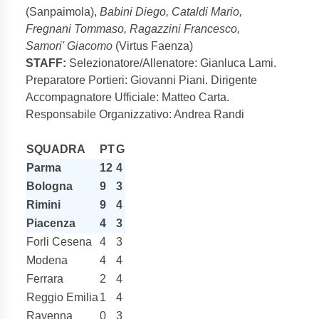
(Sanpaimola),
Babini Diego, Cataldi Mario,
Fregnani Tommaso, Ragazzini Francesco,
Samori' Giacomo
(Virtus Faenza)
STAFF:
Selezionatore/Allenatore: Gianluca Lami.
Preparatore Portieri: Giovanni Piani. Dirigente
Accompagnatore Ufficiale: Matteo Carta.
Responsabile Organizzativo: Andrea Randi
SQUADRA
PT
G
Parma
12
4
Bologna
9
3
Rimini
9
4
Piacenza
4
3
Forli Cesena
4
3
Modena
4
4
Ferrara
2
4
Reggio Emilia
1
4
Ravenna
0
3